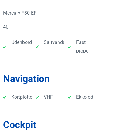
Mercury F80 EFI
40
Udenbordsmotor
Saltvandskølet
Fast
propel
Navigation
Kortplotter
VHF
Ekkolod
Cockpit