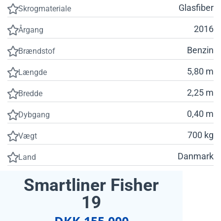
Glasfiber
Skrogmateriale
2016
Årgang
Benzin
Brændstof
5,80 m
Længde
2,25 m
Bredde
0,40 m
Dybgang
700 kg
Vægt
Danmark
Land
Smartliner Fisher
19
DKK 155.000