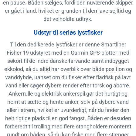
en pause. Båden sælges, fordi den nuværende skipper
er gået i land, hvilket er grunden til den lave sejltid og
det velholdte udtryk.
Udstyr til seriøs lystfisker
Til den dedikerede lystfisker er denne Smartliner
Fisher 19 udstyret med en Garmin GPS-plotter med
søkort til de indre danske farvande samt indbygget
ekkolod, så du altid har overblik over både position og
vanddybde, uanset om du fisker efter fladfisk på lavt
vand eller søger dybere render efter torsk og aborre.
Ankerrulle og elektrisk ankerspil gør det hurtigt og
nemt at sætte og hente anker, selv på dybere vand
eller i strøm, hvilket er uvurderligt, når du finder den
helt rigtige plads til en god fangst. Båden er desuden
forberedt til trolling med flere stangholdere monteret
rundt om båden, så du kan fiske med flere stænger