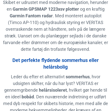
Skibet er udrustet med moderne navigation, herunder
en
Garmin GPSMAP 1223xsv plotter
og en kraftig
Garmin Fantom radar
. Med monteret autopilot
(Timco AP-110) og hydraulisk styring er VERITAS
overraskende nem at håndtere, selv på de længere
stræk. Uanset om du planlægger sejlads i de danske
farvande eller drømmer om de europæiske kanaler, er
dette fartøj din trofaste følgesvend.
Det perfekte flydende sommerhus eller
helårsbolig
Leder du efter et alternativt
sommerhus
, hvor
udsigten skifter, når du har lyst? VERITAS er
gennemgribende
helårsisoleret
, hvilket gør hende til
en ideel
bobåd
. Den nuværende indretning er udført
med dyb respekt for skibets historie, men med alle de
moderne bekvemmeligheder, der kræves af en