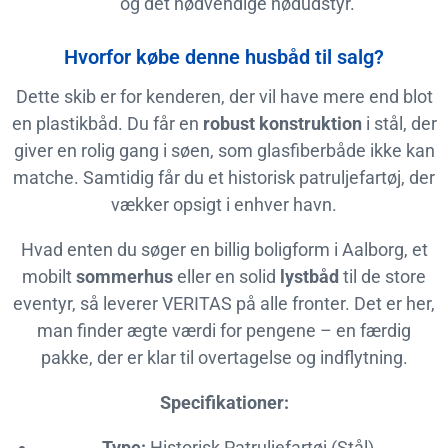
og det nødvendige nødudstyr.
Hvorfor købe denne husbåd til salg?
Dette skib er for kenderen, der vil have mere end blot
en plastikbåd. Du får en
robust konstruktion
i stål, der
giver en rolig gang i søen, som glasfiberbåde ikke kan
matche. Samtidig får du et historisk patruljefartøj, der
vækker opsigt i enhver havn.
Hvad enten du søger en billig boligform i Aalborg, et
mobilt
sommerhus
eller en solid
lystbåd
til de store
eventyr, så leverer VERITAS på alle fronter. Det er her,
man finder ægte værdi for pengene – en færdig
pakke, der er klar til overtagelse og indflytning.
Specifikationer:
Type:
Historisk Patruljefartøj (Stål)