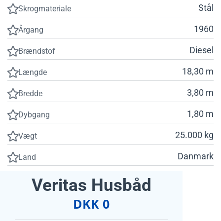
Stål
Skrogmateriale
1960
Årgang
Diesel
Brændstof
18,30 m
Længde
3,80 m
Bredde
1,80 m
Dybgang
25.000 kg
Vægt
Danmark
Land
Veritas Husbåd
DKK 0